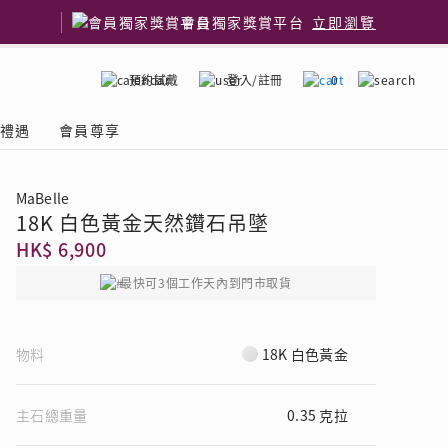
會員獨家獎賞平台
立即瀏覽
預約試戴
登入/註冊
0
嫁禮遇
會員尊享
MaBelle
18K 白色黃金天然鑽石吊墜
國鑽石品牌
了解鑽石4C
HK$ 6,900
最快可3個工作天內到門市取貨
物料
18K 白色黃金
主石總重量
0.35 克拉