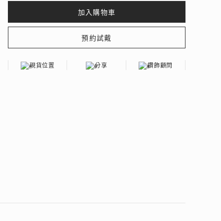
現貨位置
分享
鑽飾顧問