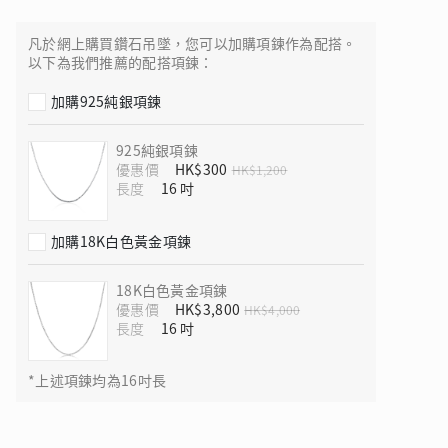
凡於網上購買鑽石吊墜，您可以加購項鍊作為配搭。
以下為我們推薦的配搭項鍊：
加購925純銀項鍊
 瑰麗登場
925純銀項鍊
優惠價
HK$300
HK$1,200
長度
加購18K白色黃金項鍊
18K白色黃金項鍊
優惠價
HK$3,800
HK$4,000
長度
*上述項鍊均為16吋長