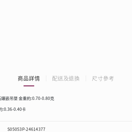
商品詳情
配送及退換
尺寸參考
鑽石鑲嵌吊墜
金重約
:0.70-0.80
克
約
:0.36-0.40
卡
S05053P-24614377