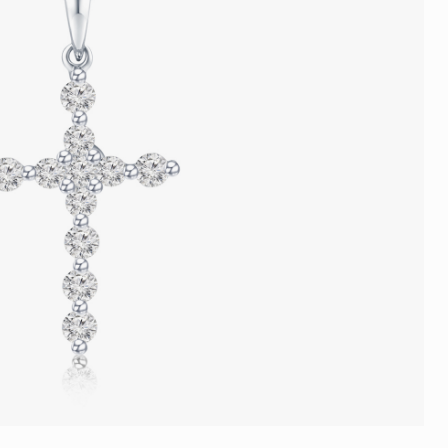
品
人氣推介
ne
每月優惠
網球手鏈
《花語》——初櫻鑽飾系列
珍珠系列