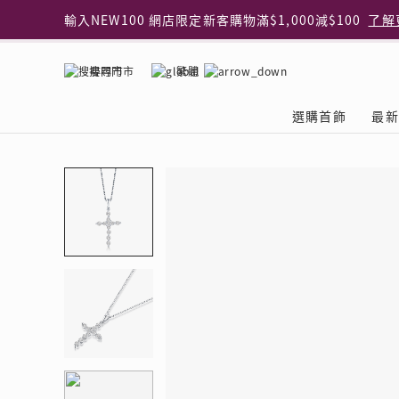
輸入NEW100 網店限定新客購物滿$1,000減$100
了解
輸入EAR20 網店買正價耳環2件8折
了解更多
指定純銀動物耳環2件享7折
了解更多
搜尋門市
繁體
網店限定 買鑽石吊墜享HK$300加購925純銀項鍊
了解
網店購物即享免費送貨服務
了解更多
選購首飾
最新
全港任何MaBelle門市自取貨
了解更多
網店限定 滿$3,000送精緻禮盒包裝及驚喜禮品
了解更
首飾類別
關於天然鑽
The Leo Diamond
專業穿耳體驗
最新推廣
關於收金增值服務
主題系列
ASHOKA
®
®
戒指
天然鑽體驗館
品牌介紹
專業服務
ELEMENTS 圓方新
探索收金增值的好處
聚光周年系
品牌介紹
耳環
預約導賞
閃爍體驗
穿耳後護理
收金增值服務 | 預約體
收購金飾流程
專屬蜜語DI
鑽飾一覽
項鏈 & 吊墜
查詢預約資料
鑽飾一覽
預約穿耳
天然鑽體驗 | 立即登記
顧客心聲
花語
換鑽升卡
手鏈 & 手鐲
換鑽升卡
為何選擇我們
一掃即賞 | f-Dollar
常見問題
女皇之選
Lookbook
腳鏈
常見問題
Share友賞 | 會員推
收金店舖一覽
Facets of 
品牌系列
品牌系列
其它
收費詳情
閃爍鑽飾展 | 穿耳體
立即預約
閃亮時代
D Series
Royal
所有類別
近期活動
婚嫁禮遇 | 預約體驗
網店限定貨
Lucky You
Eternity