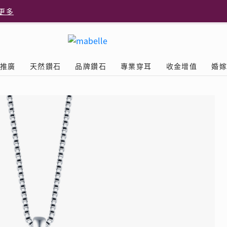
更多
更多
推廣
天然鑽石
品牌鑽石
專業穿耳
收金增值
婚
多
Diamond
鑽石學院
美耳體驗
送禮靈感
D.FL The Perfect
Natural Diamond
店隆重開幕
列
認識鑽石4C
美耳服務
可愛動物耳環
ELEMENTS圓方新店隆重開幕
立即預約
探索天然鑽石
The Leo Diamond
閃爍鑽飾展 | 穿耳活動
| 美
®
品牌故事
驗
Y鑽飾
挑選鑽石
預約美耳
字母鑽飾
品牌系列
鑽石證書
評估分析
十字形款式
獎勵
鑽石鑲嵌
美耳時尚
心形款式
薦計劃
Love
首飾保養
情侶款式
驗優惠
男士鑽飾
品
LEO送禮靈感