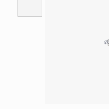
會員特選貨
更多推廣
BabyLEO
Beloved
求婚靈感
Turn to Shi
My First LEO
Breeze
幸福指環