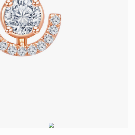
品
人氣推介
ne
每月優惠
網球手鏈
《花語》——初櫻鑽飾系列
珍珠系列