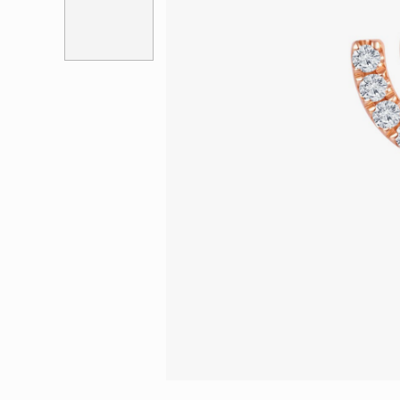
會員特選貨
更多推廣
BabyLEO
Beloved
求婚靈感
Turn to Shi
My First LEO
Breeze
幸福指環