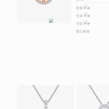
重量
色澤
淨度
鑽石數量