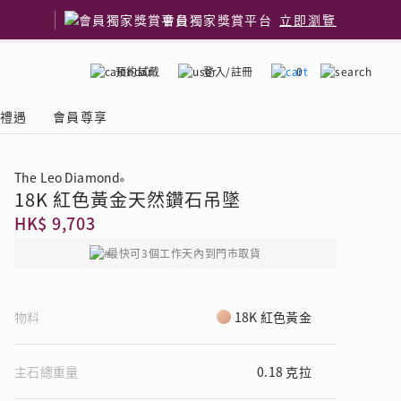
會員獨家獎賞平台
立即瀏覽
預約試戴
登入/註冊
0
嫁禮遇
會員尊享
The Leo Diamond
®
18K 紅色黃金天然鑽石吊墜
國鑽石品牌
了解鑽石4C
HK$ 9,703
最快可3個工作天內到門市取貨
物料
18K 紅色黃金
主石總重量
0.18 克拉