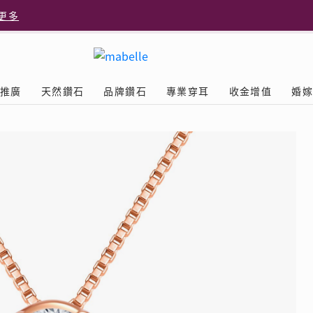
更多
更多
推廣
天然鑽石
品牌鑽石
專業穿耳
收金增值
婚
多
Diamond
鑽石學院
美耳體驗
送禮靈感
D.FL The Perfect
Natural Diamond
店隆重開幕
列
認識鑽石4C
美耳服務
可愛動物耳環
ELEMENTS圓方新店隆重開幕
立即預約
探索天然鑽石
The Leo Diamond
閃爍鑽飾展 | 穿耳活動
| 美
®
品牌故事
驗
Y鑽飾
挑選鑽石
預約美耳
字母鑽飾
品牌系列
鑽石證書
評估分析
十字形款式
獎勵
鑽石鑲嵌
美耳時尚
心形款式
薦計劃
Love
首飾保養
情侶款式
驗優惠
男士鑽飾
品
LEO送禮靈感