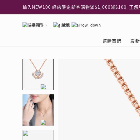
輸入NEW100 網店限定新客購物滿$1,000減$100
了解
輸入EAR20 網店買正價耳環2件8折
了解更多
指定純銀動物耳環2件享7折
了解更多
搜尋門市
繁體
網店限定 買鑽石吊墜享HK$300加購925純銀項鍊
了解
網店購物即享免費送貨服務
了解更多
選購首飾
最新
全港任何MaBelle門市自取貨
了解更多
網店限定 滿$3,000送精緻禮盒包裝及驚喜禮品
了解更
首飾類別
關於天然鑽
The Leo Diamond
專業穿耳體驗
最新推廣
關於收金增值服務
主題系列
ASHOKA
®
®
戒指
天然鑽體驗館
品牌介紹
專業服務
ELEMENTS 圓方新
探索收金增值的好處
聚光周年系
品牌介紹
耳環
預約導賞
閃爍體驗
穿耳後護理
收金增值服務 | 預約體
收購金飾流程
專屬蜜語DI
鑽飾一覽
項鏈 & 吊墜
查詢預約資料
鑽飾一覽
預約穿耳
天然鑽體驗 | 立即登記
顧客心聲
花語
換鑽升卡
手鏈 & 手鐲
換鑽升卡
為何選擇我們
一掃即賞 | f-Dollar
常見問題
女皇之選
Lookbook
腳鏈
常見問題
Share友賞 | 會員推
收金店舖一覽
Facets of 
品牌系列
品牌系列
其它
收費詳情
閃爍鑽飾展 | 穿耳體
立即預約
閃亮時代
D Series
Royal
所有類別
近期活動
婚嫁禮遇 | 預約體驗
網店限定貨
Lucky You
Eternity