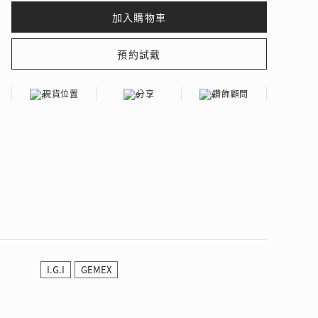
現貨位置
分享
鑽飾顧問
I.G.I
GEMEX