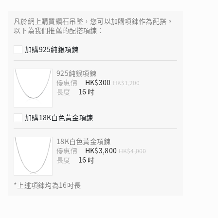
凡於網上購買鑽石吊墜，您可以加購項鍊作為配搭。
以下為我們推薦的配搭項鍊：
加購925純銀項鍊
 瑰麗登場
925純銀項鍊
優惠價
HK$300
HK$1,200
長度
加購18K白色黃金項鍊
18K白色黃金項鍊
優惠價
HK$3,800
HK$4,000
長度
*上述項鍊均為16吋長