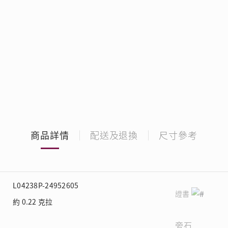
商品詳情
配送及退換
尺寸參考
L04238P-24952605
證書
約 0.22 克拉
旁石