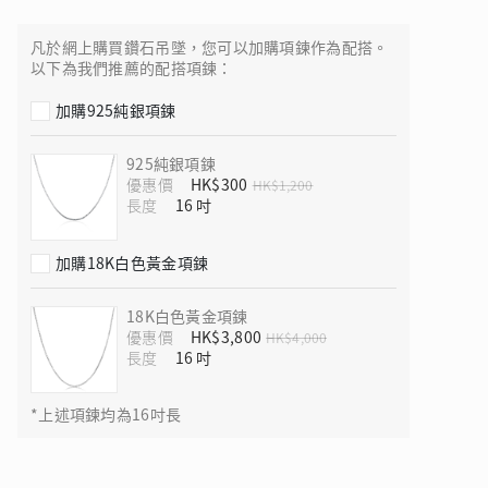
凡於網上購買鑽石吊墜，您可以加購項鍊作為配搭。
以下為我們推薦的配搭項鍊：
加購925純銀項鍊
 瑰麗登場
925純銀項鍊
優惠價
HK$300
HK$1,200
長度
加購18K白色黃金項鍊
18K白色黃金項鍊
優惠價
HK$3,800
HK$4,000
長度
*上述項鍊均為16吋長