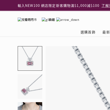
輸入NEW100 網店限定新客購物滿$1,000減$100
了解
輸入EAR20 網店買正價耳環2件8折
了解更多
指定純銀動物耳環2件享7折
了解更多
搜尋門市
繁體
網店限定 買鑽石吊墜享HK$300加購925純銀項鍊
了解
網店購物即享免費送貨服務
了解更多
選購首飾
最新
全港任何MaBelle門市自取貨
了解更多
網店限定 滿$3,000送精緻禮盒包裝及驚喜禮品
了解更
首飾類別
關於天然鑽
The Leo Diamond
專業穿耳體驗
最新推廣
關於收金增值服務
主題系列
ASHOKA
®
®
戒指
天然鑽體驗館
品牌介紹
專業服務
ELEMENTS 圓方新
探索收金增值的好處
聚光周年系
品牌介紹
耳環
預約導賞
閃爍體驗
穿耳後護理
收金增值服務 | 預約體
收購金飾流程
專屬蜜語DI
鑽飾一覽
項鏈 & 吊墜
查詢預約資料
鑽飾一覽
預約穿耳
天然鑽體驗 | 立即登記
顧客心聲
花語
換鑽升卡
手鏈 & 手鐲
換鑽升卡
為何選擇我們
一掃即賞 | f-Dollar
常見問題
女皇之選
Lookbook
腳鏈
常見問題
Share友賞 | 會員推
收金店舖一覽
Facets of 
品牌系列
品牌系列
其它
收費詳情
閃爍鑽飾展 | 穿耳體
立即預約
閃亮時代
D Series
Royal
所有類別
近期活動
婚嫁禮遇 | 預約體驗
網店限定貨
Lucky You
Eternity