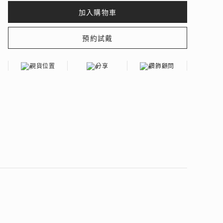
現貨位置
分享
鑽飾顧問