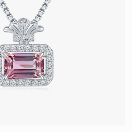
品
人氣推介
ne
每月優惠
網球手鏈
《花語》——初櫻鑽飾系列
珍珠系列