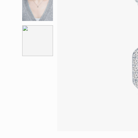
會員特選貨
更多推廣
BabyLEO
Beloved
求婚靈感
Turn to Shi
My First LEO
Breeze
幸福指環