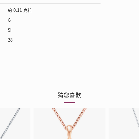
約 0.11 克拉
G
SI
28
猜您喜歡