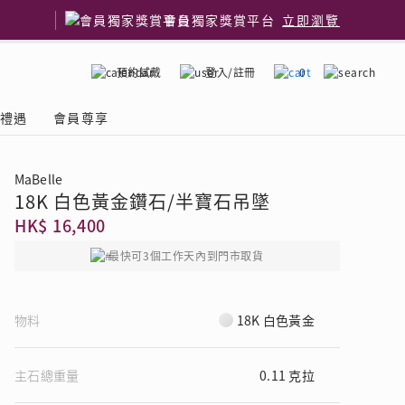
會員獨家獎賞平台
立即瀏覽
預約試戴
登入/註冊
0
嫁禮遇
會員尊享
MaBelle
18K 白色黃金鑽石/半寶石吊墜
國鑽石品牌
了解鑽石4C
HK$ 16,400
最快可3個工作天內到門市取貨
物料
18K 白色黃金
主石總重量
0.11 克拉