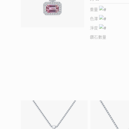
重量
色澤
淨度
鑽石數量