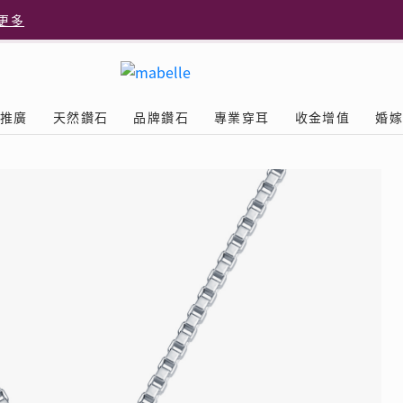
更多
更多
推廣
天然鑽石
品牌鑽石
專業穿耳
收金增值
婚
多
Diamond
鑽石學院
美耳體驗
送禮靈感
D.FL The Perfect
Natural Diamond
店隆重開幕
列
認識鑽石4C
美耳服務
可愛動物耳環
ELEMENTS圓方新店隆重開幕
立即預約
探索天然鑽石
The Leo Diamond
閃爍鑽飾展 | 穿耳活動
| 美
®
品牌故事
驗
Y鑽飾
挑選鑽石
預約美耳
字母鑽飾
品牌系列
鑽石證書
評估分析
十字形款式
獎勵
鑽石鑲嵌
美耳時尚
心形款式
薦計劃
Love
首飾保養
情侶款式
驗優惠
男士鑽飾
品
LEO送禮靈感