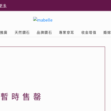
更多
更多
推廣
天然鑽石
品牌鑽石
專業穿耳
收金增值
婚
多
Diamond
鑽石學院
美耳體驗
送禮靈感
D.FL The Perfect
Natural Diamond
店隆重開幕
列
認識鑽石4C
美耳服務
可愛動物耳環
ELEMENTS圓方新店隆重開幕
立即預約
探索天然鑽石
The Leo Diamond
閃爍鑽飾展 | 穿耳活動
| 美
®
品牌故事
驗
Y鑽飾
挑選鑽石
預約美耳
字母鑽飾
品牌系列
鑽石證書
評估分析
十字形款式
獎勵
鑽石鑲嵌
美耳時尚
心形款式
薦計劃
Love
首飾保養
情侶款式
品暫時售罄
驗優惠
男士鑽飾
品
LEO送禮靈感