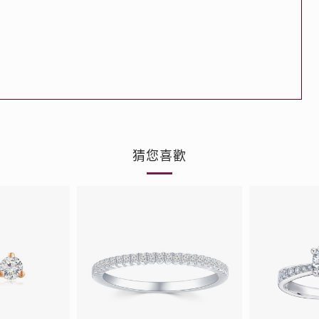
品
人氣推介
ne
每月優惠
網球手鏈
《花語》——初櫻鑽飾系列
珍珠系列
猜您喜歡