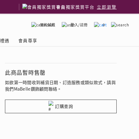
會員獨家獎賞平台
立即瀏覽
預約試戴
登入/註冊
0
嫁禮遇
會員尊享
國鑽石品牌
了解鑽石4C
此商品暫時售罄
如欲第一時間收到補貨日期、訂造服務或類似款式，請與
我們MaBelle鑽飾顧問聯絡。
訂購查詢