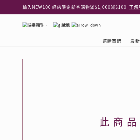
輸入NEW100 網店限定新客購物滿$1,000減$100
了解
輸入EAR20 網店買正價耳環2件8折
了解更多
指定純銀動物耳環2件享7折
了解更多
搜尋門市
繁體
網店限定 買鑽石吊墜享HK$300加購925純銀項鍊
了解
網店購物即享免費送貨服務
了解更多
選購首飾
最新
全港任何MaBelle門市自取貨
了解更多
網店限定 滿$3,000送精緻禮盒包裝及驚喜禮品
了解更
首飾類別
關於天然鑽
The Leo Diamond
專業穿耳體驗
最新推廣
關於收金增值服務
主題系列
ASHOKA
®
®
戒指
天然鑽體驗館
品牌介紹
專業服務
ELEMENTS 圓方新
探索收金增值的好處
聚光周年系
品牌介紹
耳環
預約導賞
閃爍體驗
穿耳後護理
收金增值服務 | 預約體
收購金飾流程
專屬蜜語DI
鑽飾一覽
項鏈 & 吊墜
查詢預約資料
鑽飾一覽
預約穿耳
天然鑽體驗 | 立即登記
顧客心聲
花語
換鑽升卡
手鏈 & 手鐲
換鑽升卡
為何選擇我們
一掃即賞 | f-Dollar
常見問題
女皇之選
Lookbook
腳鏈
常見問題
Share友賞 | 會員推
收金店舖一覽
Facets of 
品牌系列
品牌系列
此商
其它
收費詳情
閃爍鑽飾展 | 穿耳體
立即預約
閃亮時代
D Series
Royal
所有類別
近期活動
婚嫁禮遇 | 預約體驗
網店限定貨
Lucky You
Eternity