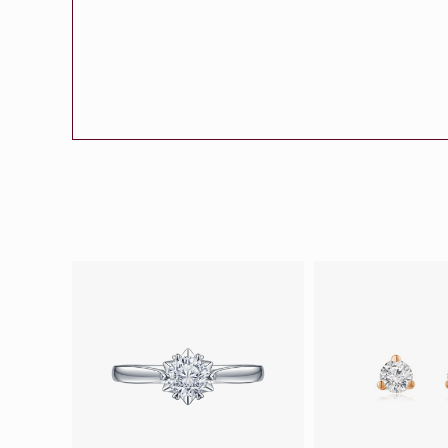
會員特選貨
更多推廣
BabyLEO
Beloved
求婚靈感
Turn to Shi
My First LEO
Breeze
幸福指環