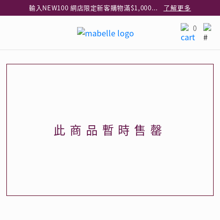
輸入NEW100 網店限定新客購物滿$1,000減$100
了解更多
輸入EAR20 網店買正價耳環2件8折
了解更多
0
指定純銀動物耳環2件享7折
了解更多
網店限定 買鑽石吊墜享HK$300加購925純銀項鍊
了解更多
網店購物即享免費送貨服務
了解更多
全港任何MaBelle門市自取貨
了解更多
網店限定 滿$3,000送精緻禮盒包裝及驚喜禮品
了解更多
此商品暫時售罄