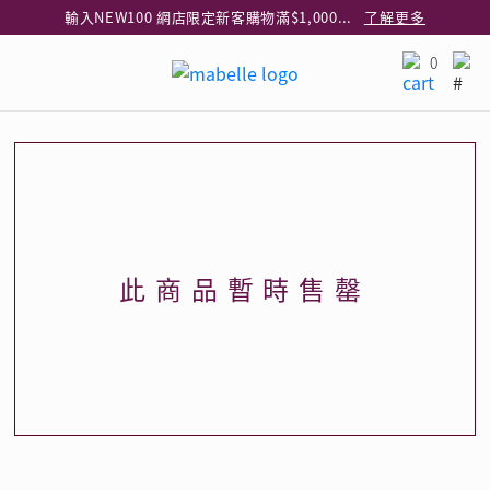
輸入NEW100 網店限定新客購物滿$1,000減$100
了解更多
輸入EAR20 網店買正價耳環2件8折
了解更多
0
指定純銀動物耳環2件享7折
了解更多
網店限定 買鑽石吊墜享HK$300加購925純銀項鍊
了解更多
網店購物即享免費送貨服務
了解更多
全港任何MaBelle門市自取貨
了解更多
網店限定 滿$3,000送精緻禮盒包裝及驚喜禮品
了解更多
此商品暫時售罄