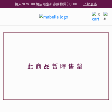
輸入NEW100 網店限定新客購物滿$1,000減$100
了解更多
輸入EAR20 網店買正價耳環2件8折
了解更多
0
指定純銀動物耳環2件享7折
了解更多
網店限定 買鑽石吊墜享HK$300加購925純銀項鍊
了解更多
網店購物即享免費送貨服務
了解更多
全港任何MaBelle門市自取貨
了解更多
網店限定 滿$3,000送精緻禮盒包裝及驚喜禮品
了解更多
此商品暫時售罄