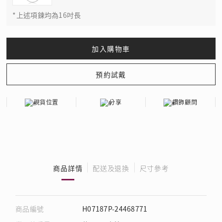
*上述項鍊均為16吋長
現貨位置
分享
鑽飾顧問
商品詳情
配送及退換
尺寸參考
商品編號
H07187P-24468771