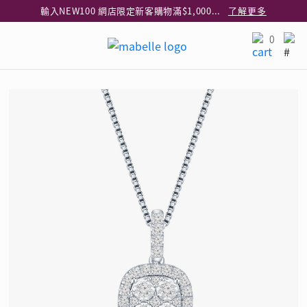
輸入NEW100 網店限定新客購物滿$1,000減$100
了解更多
輸入EAR20 網店買正價耳環2件8折
了解更多
0
指定純銀動物耳環2件享7折
了解更多
網店限定 買鑽石吊墜享HK$300加購925純銀項鍊
了解更多
網店購物即享免費送貨服務
了解更多
全港任何MaBelle門市自取貨
了解更多
網店限定 滿$3,000送精緻禮盒包裝及驚喜禮品
了解更多