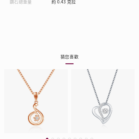
鑽石總重量
約 0.43 克拉
猜您喜歡