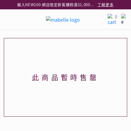
輸入NEW100 網店限定新客購物滿$1,000減$100
了解更多
輸入EAR20 網店買正價耳環2件8折
了解更多
0
指定純銀動物耳環2件享7折
了解更多
網店限定 買鑽石吊墜享HK$300加購925純銀項鍊
了解更多
網店購物即享免費送貨服務
了解更多
全港任何MaBelle門市自取貨
了解更多
網店限定 滿$3,000送精緻禮盒包裝及驚喜禮品
了解更多
此商品暫時售罄