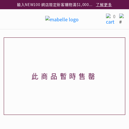
輸入NEW100 網店限定新客購物滿$1,000減$100
了解更多
輸入EAR20 網店買正價耳環2件8折
了解更多
0
指定純銀動物耳環2件享7折
了解更多
網店限定 買鑽石吊墜享HK$300加購925純銀項鍊
了解更多
網店購物即享免費送貨服務
了解更多
全港任何MaBelle門市自取貨
了解更多
網店限定 滿$3,000送精緻禮盒包裝及驚喜禮品
了解更多
此商品暫時售罄