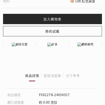
物料
18K 紅色黃金
現貨位置
分享
鑽飾顧問
商品詳情
配送及退換
尺寸參考
商品編號
F08127N-24654917
鑽石總重量
約 0.00 克拉