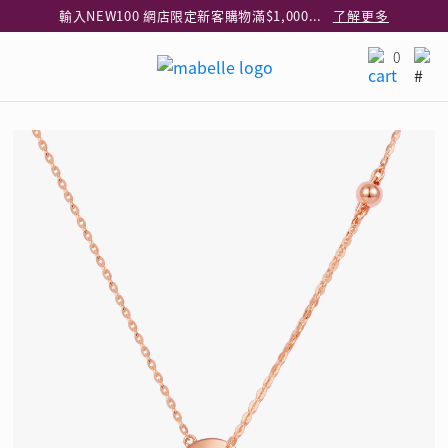
輸入NEW100 網店限定新客購物滿$1,000減$100
了解更多
輸入EAR20 網店買正價耳環2件8折
了解更多
0
指定純銀動物耳環2件享7折
了解更多
網店限定 買鑽石吊墜享HK$300加購925純銀項鍊
了解更多
網店購物即享免費送貨服務
了解更多
全港任何MaBelle門市自取貨
了解更多
網店限定 滿$3,000送精緻禮盒包裝及驚喜禮品
了解更多