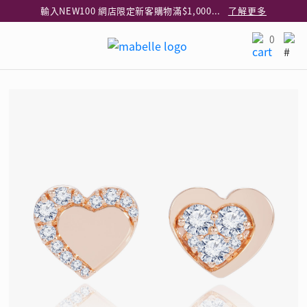
輸入NEW100 網店限定新客購物滿$1,000減$100
了解更多
輸入EAR20 網店買正價耳環2件8折
了解更多
0
指定純銀動物耳環2件享7折
了解更多
網店限定 買鑽石吊墜享HK$300加購925純銀項鍊
了解更多
網店購物即享免費送貨服務
了解更多
全港任何MaBelle門市自取貨
了解更多
網店限定 滿$3,000送精緻禮盒包裝及驚喜禮品
了解更多