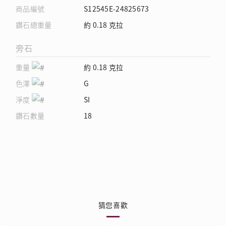
商品編號
S12545E-24825673
鑽石總重量
約 0.18 克拉
旁石
重量
約 0.18 克拉
色澤
G
淨度
SI
鑽石數量
18
猜您喜歡