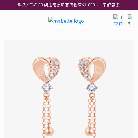
輸入NEW100 網店限定新客購物滿$1,000減$100
了解更多
輸入EAR20 網店買正價耳環2件8折
了解更多
0
指定純銀動物耳環2件享7折
了解更多
網店限定 買鑽石吊墜享HK$300加購925純銀項鍊
了解更多
網店購物即享免費送貨服務
了解更多
全港任何MaBelle門市自取貨
了解更多
網店限定 滿$3,000送精緻禮盒包裝及驚喜禮品
了解更多