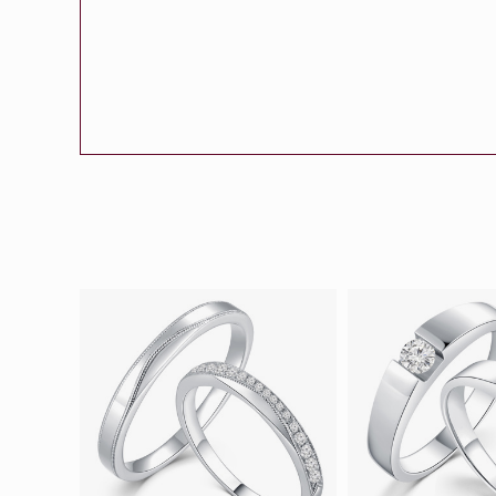
會員特選貨
更多推廣
BabyLEO
Beloved
求婚靈感
Turn to Shi
My First LEO
Breeze
幸福指環