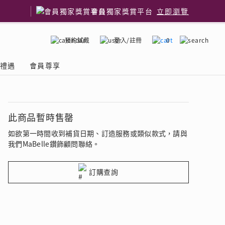
會員獨家獎賞平台
立即瀏覽
預約試戴
登入/註冊
0
嫁禮遇
會員尊享
國鑽石品牌
了解鑽石4C
此商品暫時售罄
如欲第一時間收到補貨日期、訂造服務或類似款式，請與
我們MaBelle鑽飾顧問聯絡。
訂購查詢