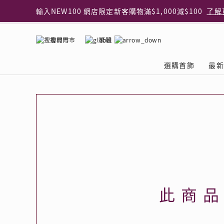
輸入NEW100 網店限定新客購物滿$1,000減$100
了解
輸入EAR20 網店買正價耳環2件8折
了解更多
指定純銀動物耳環2件享7折
了解更多
搜尋門市
繁體
網店限定 買鑽石吊墜享HK$300加購925純銀項鍊
了解
網店購物即享免費送貨服務
了解更多
選購首飾
最新
全港任何MaBelle門市自取貨
了解更多
網店限定 滿$3,000送精緻禮盒包裝及驚喜禮品
了解更
首飾類別
關於天然鑽
The Leo Diamond
專業穿耳體驗
最新推廣
關於收金增值服務
主題系列
ASHOKA
®
®
戒指
天然鑽體驗館
品牌介紹
專業服務
ELEMENTS 圓方新
探索收金增值的好處
聚光周年系
品牌介紹
耳環
預約導賞
閃爍體驗
穿耳後護理
收金增值服務 | 預約體
收購金飾流程
專屬蜜語DI
鑽飾一覽
項鏈 & 吊墜
查詢預約資料
鑽飾一覽
預約穿耳
天然鑽體驗 | 立即登記
顧客心聲
花語
換鑽升卡
手鏈 & 手鐲
換鑽升卡
為何選擇我們
一掃即賞 | f-Dollar
常見問題
女皇之選
Lookbook
腳鏈
常見問題
Share友賞 | 會員推
收金店舖一覽
Facets of 
品牌系列
品牌系列
此商
其它
收費詳情
閃爍鑽飾展 | 穿耳體
立即預約
閃亮時代
D Series
Royal
所有類別
近期活動
婚嫁禮遇 | 預約體驗
網店限定貨
Lucky You
Eternity