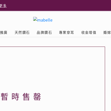
更多
更多
推廣
天然鑽石
品牌鑽石
專業穿耳
收金增值
婚
多
Diamond
鑽石學院
美耳體驗
送禮靈感
D.FL The Perfect
Natural Diamond
店隆重開幕
列
認識鑽石4C
美耳服務
可愛動物耳環
ELEMENTS圓方新店隆重開幕
立即預約
探索天然鑽石
The Leo Diamond
閃爍鑽飾展 | 穿耳活動
| 美
®
品牌故事
驗
Y鑽飾
挑選鑽石
預約美耳
字母鑽飾
品牌系列
鑽石證書
評估分析
十字形款式
獎勵
鑽石鑲嵌
美耳時尚
心形款式
薦計劃
Love
首飾保養
情侶款式
品暫時售罄
驗優惠
男士鑽飾
品
LEO送禮靈感