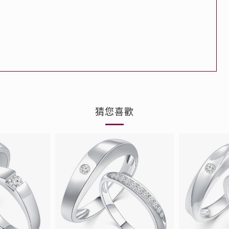
品
人氣推介
ne
每月優惠
網球手鏈
《花語》——初櫻鑽飾系列
珍珠系列
猜您喜歡