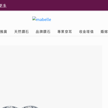
更多
更多
推廣
天然鑽石
品牌鑽石
專業穿耳
收金增值
婚
多
Diamond
鑽石學院
美耳體驗
送禮靈感
D.FL The Perfect
Natural Diamond
店隆重開幕
列
認識鑽石4C
美耳服務
可愛動物耳環
ELEMENTS圓方新店隆重開幕
立即預約
探索天然鑽石
The Leo Diamond
閃爍鑽飾展 | 穿耳活動
| 美
®
品牌故事
驗
Y鑽飾
挑選鑽石
預約美耳
字母鑽飾
品牌系列
鑽石證書
評估分析
十字形款式
獎勵
鑽石鑲嵌
美耳時尚
心形款式
薦計劃
Love
首飾保養
情侶款式
驗優惠
男士鑽飾
品
LEO送禮靈感