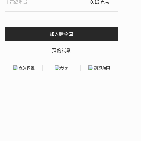
主石總重量
0.13 克拉
 瑰麗登場
現貨位置
分享
鑽飾顧問