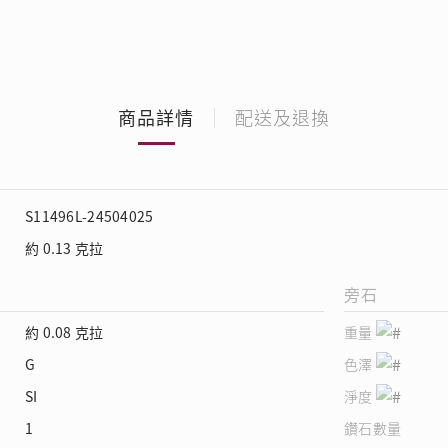
商品詳情
配送及退換
S11496L-24504025
約 0.13 克拉
旁石
約 0.08 克拉
重量
G
色澤
SI
淨度
1
鑽石數量