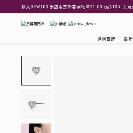
輸入NEW100 網店限定新客購物滿$1,000減$100
了解
輸入EAR20 網店買正價耳環2件8折
了解更多
指定純銀動物耳環2件享7折
了解更多
搜尋門市
繁體
網店限定 買鑽石吊墜享HK$300加購925純銀項鍊
了解
網店購物即享免費送貨服務
了解更多
選購首飾
最新
全港任何MaBelle門市自取貨
了解更多
網店限定 滿$3,000送精緻禮盒包裝及驚喜禮品
了解更
首飾類別
關於天然鑽
The Leo Diamond
專業穿耳體驗
最新推廣
關於收金增值服務
主題系列
ASHOKA
®
®
戒指
天然鑽體驗館
品牌介紹
專業服務
ELEMENTS 圓方新
探索收金增值的好處
聚光周年系
品牌介紹
耳環
預約導賞
閃爍體驗
穿耳後護理
收金增值服務 | 預約體
收購金飾流程
專屬蜜語DI
鑽飾一覽
項鏈 & 吊墜
查詢預約資料
鑽飾一覽
預約穿耳
天然鑽體驗 | 立即登記
顧客心聲
花語
換鑽升卡
手鏈 & 手鐲
換鑽升卡
為何選擇我們
一掃即賞 | f-Dollar
常見問題
女皇之選
Lookbook
腳鏈
常見問題
Share友賞 | 會員推
收金店舖一覽
Facets of 
品牌系列
品牌系列
其它
收費詳情
閃爍鑽飾展 | 穿耳體
立即預約
閃亮時代
D Series
Royal
所有類別
近期活動
婚嫁禮遇 | 預約體驗
網店限定貨
Lucky You
Eternity