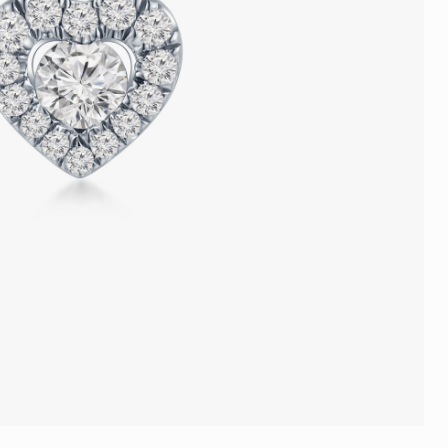
品
人氣推介
ne
每月優惠
網球手鏈
《花語》——初櫻鑽飾系列
珍珠系列