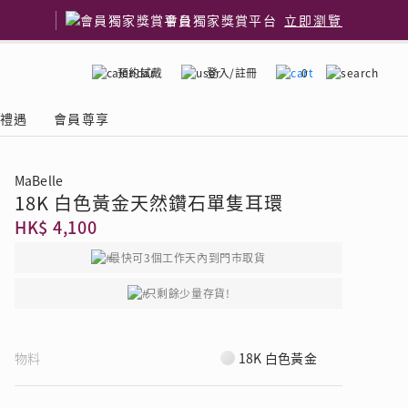
會員獨家獎賞平台
立即瀏覽
預約試戴
登入/註冊
0
嫁禮遇
會員尊享
MaBelle
18K 白色黃金天然鑽石單隻耳環
國鑽石品牌
了解鑽石4C
HK$ 4,100
最快可3個工作天內到門市取貨
只剩餘少量存貨!
物料
18K 白色黃金