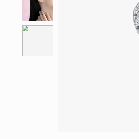
會員特選貨
更多推廣
BabyLEO
Beloved
求婚靈感
Turn to Shi
My First LEO
Breeze
幸福指環