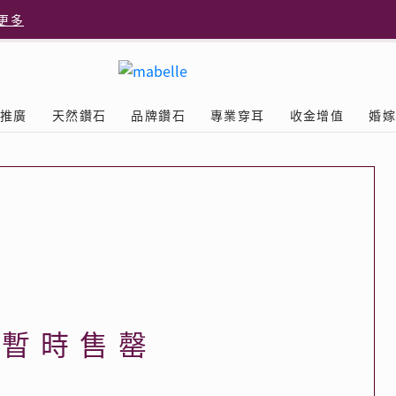
更多
更多
推廣
天然鑽石
品牌鑽石
專業穿耳
收金增值
婚
多
Diamond
鑽石學院
美耳體驗
送禮靈感
D.FL The Perfect
Natural Diamond
店隆重開幕
列
認識鑽石4C
美耳服務
可愛動物耳環
ELEMENTS圓方新店隆重開幕
立即預約
探索天然鑽石
The Leo Diamond
閃爍鑽飾展 | 穿耳活動
| 美
®
品牌故事
驗
Y鑽飾
挑選鑽石
預約美耳
字母鑽飾
品牌系列
鑽石證書
評估分析
十字形款式
獎勵
鑽石鑲嵌
美耳時尚
心形款式
薦計劃
Love
首飾保養
情侶款式
品暫時售罄
驗優惠
男士鑽飾
品
LEO送禮靈感