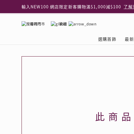
輸入NEW100 網店限定新客購物滿$1,000減$100
了解
輸入EAR20 網店買正價耳環2件8折
了解更多
指定純銀動物耳環2件享7折
了解更多
搜尋門市
繁體
網店限定 買鑽石吊墜享HK$300加購925純銀項鍊
了解
網店購物即享免費送貨服務
了解更多
選購首飾
最新
全港任何MaBelle門市自取貨
了解更多
網店限定 滿$3,000送精緻禮盒包裝及驚喜禮品
了解更
首飾類別
關於天然鑽
The Leo Diamond
專業穿耳體驗
最新推廣
關於收金增值服務
主題系列
ASHOKA
®
®
戒指
天然鑽體驗館
品牌介紹
專業服務
ELEMENTS 圓方新
探索收金增值的好處
聚光周年系
品牌介紹
耳環
預約導賞
閃爍體驗
穿耳後護理
收金增值服務 | 預約體
收購金飾流程
專屬蜜語DI
鑽飾一覽
項鏈 & 吊墜
查詢預約資料
鑽飾一覽
預約穿耳
天然鑽體驗 | 立即登記
顧客心聲
花語
換鑽升卡
手鏈 & 手鐲
換鑽升卡
為何選擇我們
一掃即賞 | f-Dollar
常見問題
女皇之選
Lookbook
腳鏈
常見問題
Share友賞 | 會員推
收金店舖一覽
Facets of 
品牌系列
品牌系列
此商
其它
收費詳情
閃爍鑽飾展 | 穿耳體
立即預約
閃亮時代
D Series
Royal
所有類別
近期活動
婚嫁禮遇 | 預約體驗
網店限定貨
Lucky You
Eternity