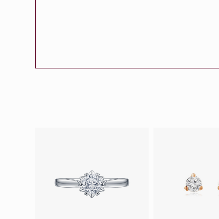
會員特選貨
更多推廣
BabyLEO
Beloved
求婚靈感
Turn to Shi
My First LEO
Breeze
幸福指環