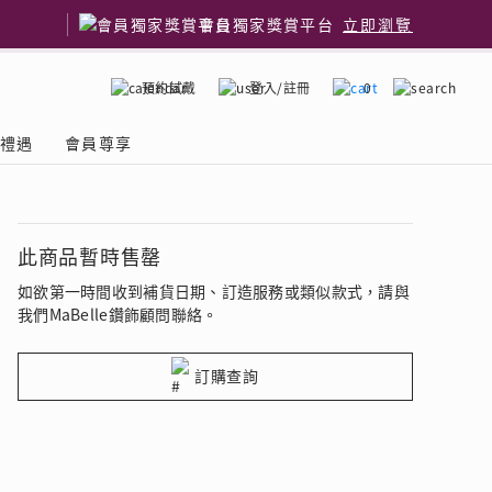
會員獨家獎賞平台
立即瀏覽
預約試戴
登入/註冊
0
嫁禮遇
會員尊享
國鑽石品牌
了解鑽石4C
此商品暫時售罄
如欲第一時間收到補貨日期、訂造服務或類似款式，請與
我們MaBelle鑽飾顧問聯絡。
訂購查詢