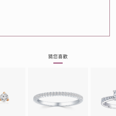
品
人氣推介
ne
每月優惠
網球手鏈
《花語》——初櫻鑽飾系列
珍珠系列
猜您喜歡