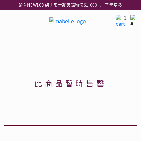
輸入NEW100 網店限定新客購物滿$1,000減$100
了解更多
輸入EAR20 網店買正價耳環2件8折
了解更多
0
指定純銀動物耳環2件享7折
了解更多
網店限定 買鑽石吊墜享HK$300加購925純銀項鍊
了解更多
網店購物即享免費送貨服務
了解更多
全港任何MaBelle門市自取貨
了解更多
網店限定 滿$3,000送精緻禮盒包裝及驚喜禮品
了解更多
此商品暫時售罄