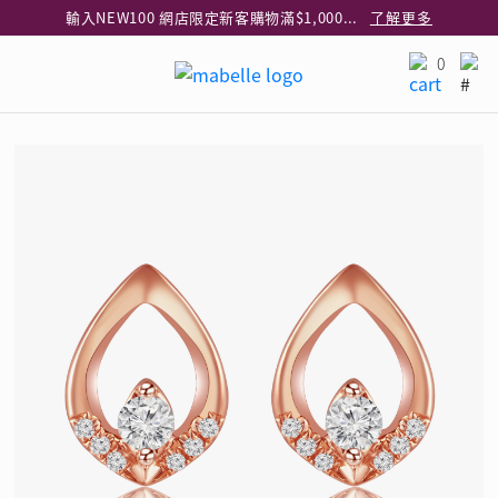
輸入NEW100 網店限定新客購物滿$1,000減$100
了解更多
輸入EAR20 網店買正價耳環2件8折
了解更多
0
指定純銀動物耳環2件享7折
了解更多
網店限定 買鑽石吊墜享HK$300加購925純銀項鍊
了解更多
網店購物即享免費送貨服務
了解更多
全港任何MaBelle門市自取貨
了解更多
網店限定 滿$3,000送精緻禮盒包裝及驚喜禮品
了解更多