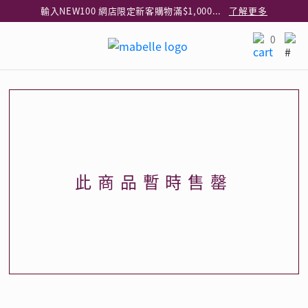
輸入NEW100 網店限定新客購物滿$1,000減$100
了解更多
輸入EAR20 網店買正價耳環2件8折
了解更多
0
指定純銀動物耳環2件享7折
了解更多
網店限定 買鑽石吊墜享HK$300加購925純銀項鍊
了解更多
網店購物即享免費送貨服務
了解更多
全港任何MaBelle門市自取貨
了解更多
網店限定 滿$3,000送精緻禮盒包裝及驚喜禮品
了解更多
此商品暫時售罄