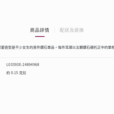
商品詳情
配送及退換
可愛造型是不少女生的首件鑽石單品。每件耳環以五顆鑽石襯托正中的單
L03393E-24894968
約 0.15 克拉