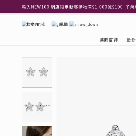
輸入NEW100 網店限定新客購物滿$1,000減$100
了解
輸入EAR20 網店買正價耳環2件8折
了解更多
指定純銀動物耳環2件享7折
了解更多
搜尋門市
繁體
網店限定 買鑽石吊墜享HK$300加購925純銀項鍊
了解
網店購物即享免費送貨服務
了解更多
選購首飾
最新
全港任何MaBelle門市自取貨
了解更多
網店限定 滿$3,000送精緻禮盒包裝及驚喜禮品
了解更
首飾類別
關於天然鑽
The Leo Diamond
專業穿耳體驗
最新推廣
關於收金增值服務
主題系列
ASHOKA
®
®
戒指
天然鑽體驗館
品牌介紹
專業服務
ELEMENTS 圓方新
探索收金增值的好處
聚光周年系
品牌介紹
耳環
預約導賞
閃爍體驗
穿耳後護理
收金增值服務 | 預約體
收購金飾流程
專屬蜜語DI
鑽飾一覽
項鏈 & 吊墜
查詢預約資料
鑽飾一覽
預約穿耳
天然鑽體驗 | 立即登記
顧客心聲
花語
換鑽升卡
手鏈 & 手鐲
換鑽升卡
為何選擇我們
一掃即賞 | f-Dollar
常見問題
女皇之選
Lookbook
腳鏈
常見問題
Share友賞 | 會員推
收金店舖一覽
Facets of 
品牌系列
品牌系列
其它
收費詳情
閃爍鑽飾展 | 穿耳體
立即預約
閃亮時代
D Series
Royal
所有類別
近期活動
婚嫁禮遇 | 預約體驗
網店限定貨
Lucky You
Eternity