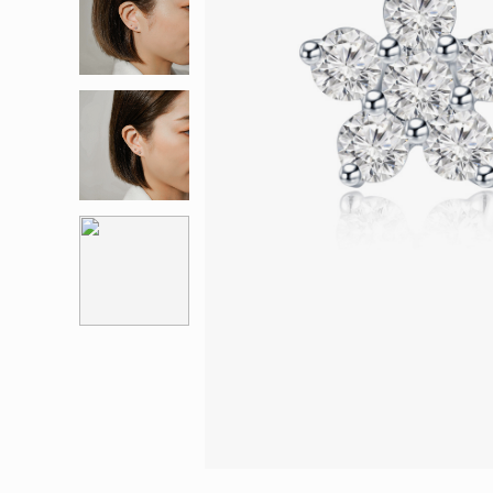
會員特選貨
更多推廣
BabyLEO
Beloved
求婚靈感
Turn to Shi
My First LEO
Breeze
幸福指環