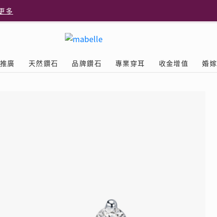
更多
更多
推廣
天然鑽石
品牌鑽石
專業穿耳
收金增值
婚
多
Diamond
鑽石學院
美耳體驗
送禮靈感
D.FL The Perfect
Natural Diamond
店隆重開幕
列
認識鑽石4C
美耳服務
可愛動物耳環
ELEMENTS圓方新店隆重開幕
立即預約
探索天然鑽石
The Leo Diamond
閃爍鑽飾展 | 穿耳活動
| 美
®
品牌故事
驗
Y鑽飾
挑選鑽石
預約美耳
字母鑽飾
品牌系列
鑽石證書
評估分析
十字形款式
獎勵
鑽石鑲嵌
美耳時尚
心形款式
薦計劃
Love
首飾保養
情侶款式
驗優惠
男士鑽飾
品
LEO送禮靈感