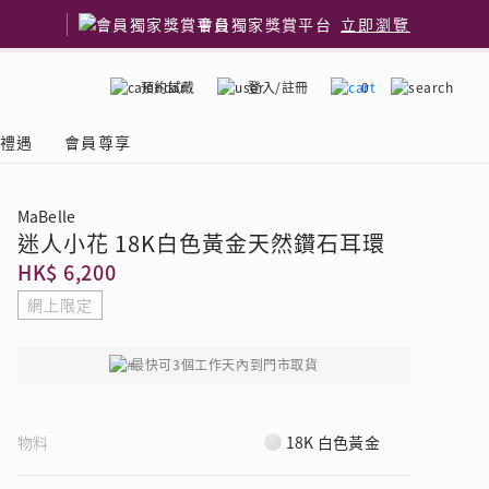
會員獨家獎賞平台
立即瀏覽
預約試戴
登入/註冊
0
嫁禮遇
會員尊享
MaBelle
迷人小花 18K白色黃金天然鑽石耳環
國鑽石品牌
了解鑽石4C
HK$ 6,200
網上限定
最快可3個工作天內到門市取貨
物料
18K 白色黃金