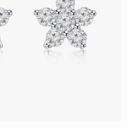
品
人氣推介
ne
每月優惠
網球手鏈
《花語》——初櫻鑽飾系列
珍珠系列