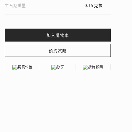
主石總重量
0.15 克拉
 瑰麗登場
現貨位置
分享
鑽飾顧問