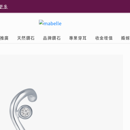
更多
更多
推廣
天然鑽石
品牌鑽石
專業穿耳
收金增值
婚
多
Diamond
鑽石學院
美耳體驗
送禮靈感
D.FL The Perfect
Natural Diamond
店隆重開幕
列
認識鑽石4C
美耳服務
可愛動物耳環
ELEMENTS圓方新店隆重開幕
立即預約
探索天然鑽石
The Leo Diamond
閃爍鑽飾展 | 穿耳活動
| 美
®
品牌故事
驗
Y鑽飾
挑選鑽石
預約美耳
字母鑽飾
品牌系列
鑽石證書
評估分析
十字形款式
獎勵
鑽石鑲嵌
美耳時尚
心形款式
薦計劃
Love
首飾保養
情侶款式
驗優惠
男士鑽飾
品
LEO送禮靈感