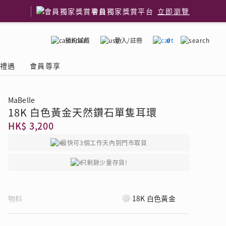
會員獨家獎賞平台
立即瀏覽
預約試戴
登入/註冊
0
嫁禮遇
會員尊享
MaBelle
18K 白色黃金天然鑽石單隻耳環
國鑽石品牌
了解鑽石4C
HK$ 3,200
最快可3個工作天內到門市取貨
只剩餘少量存貨!
物料
18K 白色黃金