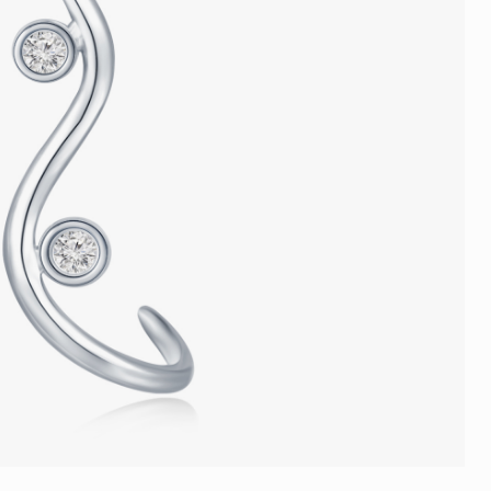
品
人氣推介
ne
每月優惠
網球手鏈
《花語》——初櫻鑽飾系列
珍珠系列