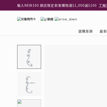
輸入NEW100 網店限定新客購物滿$1,000減$100
了解
輸入EAR20 網店買正價耳環2件8折
了解更多
指定純銀動物耳環2件享7折
了解更多
搜尋門市
繁體
網店限定 買鑽石吊墜享HK$300加購925純銀項鍊
了解
網店購物即享免費送貨服務
了解更多
選購首飾
最新
全港任何MaBelle門市自取貨
了解更多
網店限定 滿$3,000送精緻禮盒包裝及驚喜禮品
了解更
首飾類別
關於天然鑽
The Leo Diamond
專業穿耳體驗
最新推廣
關於收金增值服務
主題系列
ASHOKA
®
®
戒指
天然鑽體驗館
品牌介紹
專業服務
ELEMENTS 圓方新
探索收金增值的好處
聚光周年系
品牌介紹
耳環
預約導賞
閃爍體驗
穿耳後護理
收金增值服務 | 預約體
收購金飾流程
專屬蜜語DI
鑽飾一覽
項鏈 & 吊墜
查詢預約資料
鑽飾一覽
預約穿耳
天然鑽體驗 | 立即登記
顧客心聲
花語
換鑽升卡
手鏈 & 手鐲
換鑽升卡
為何選擇我們
一掃即賞 | f-Dollar
常見問題
女皇之選
Lookbook
腳鏈
常見問題
Share友賞 | 會員推
收金店舖一覽
Facets of 
品牌系列
品牌系列
其它
收費詳情
閃爍鑽飾展 | 穿耳體
立即預約
閃亮時代
D Series
Royal
所有類別
近期活動
婚嫁禮遇 | 預約體驗
網店限定貨
Lucky You
Eternity