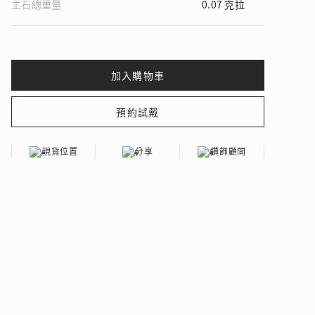
主石總重量
0.07 克拉
 瑰麗登場
現貨位置
分享
鑽飾顧問