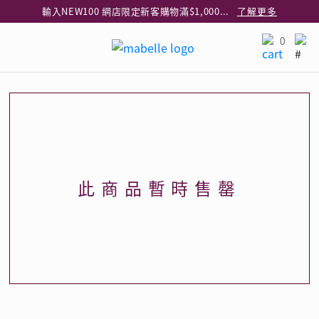
輸入NEW100 網店限定新客購物滿$1,000減$100
了解更多
輸入EAR20 網店買正價耳環2件8折
了解更多
0
指定純銀動物耳環2件享7折
了解更多
網店限定 買鑽石吊墜享HK$300加購925純銀項鍊
了解更多
網店購物即享免費送貨服務
了解更多
全港任何MaBelle門市自取貨
了解更多
網店限定 滿$3,000送精緻禮盒包裝及驚喜禮品
了解更多
此商品暫時售罄