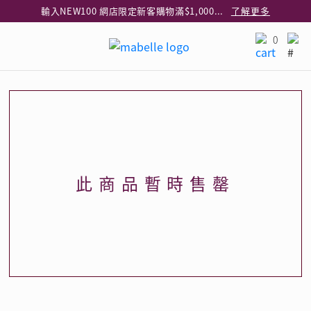
輸入NEW100 網店限定新客購物滿$1,000減$100
了解更多
輸入EAR20 網店買正價耳環2件8折
了解更多
0
指定純銀動物耳環2件享7折
了解更多
網店限定 買鑽石吊墜享HK$300加購925純銀項鍊
了解更多
網店購物即享免費送貨服務
了解更多
全港任何MaBelle門市自取貨
了解更多
網店限定 滿$3,000送精緻禮盒包裝及驚喜禮品
了解更多
此商品暫時售罄