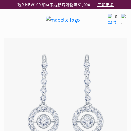
輸入NEW100 網店限定新客購物滿$1,000減$100
了解更多
輸入EAR20 網店買正價耳環2件8折
了解更多
0
指定純銀動物耳環2件享7折
了解更多
網店限定 買鑽石吊墜享HK$300加購925純銀項鍊
了解更多
網店購物即享免費送貨服務
了解更多
全港任何MaBelle門市自取貨
了解更多
網店限定 滿$3,000送精緻禮盒包裝及驚喜禮品
了解更多