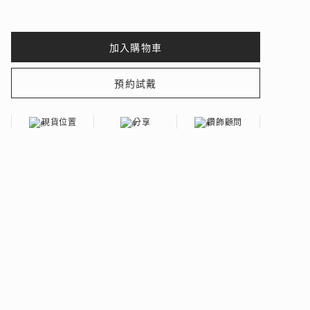
 瑰麗登場
現貨位置
分享
鑽飾顧問