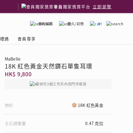
會員獨家獎賞平台
立即瀏覽
預約試戴
登入/註冊
0
嫁禮遇
會員尊享
MaBelle
18K 紅色黃金天然鑽石單隻耳環
國鑽石品牌
了解鑽石4C
HK$ 9,800
最快可3個工作天內到門市取貨
物料
18K 紅色黃金
主石總重量
0.47 克拉