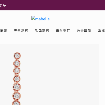
更多
更多
推廣
天然鑽石
品牌鑽石
專業穿耳
收金增值
婚
多
Diamond
鑽石學院
美耳體驗
送禮靈感
D.FL The Perfect
Natural Diamond
店隆重開幕
列
認識鑽石4C
美耳服務
可愛動物耳環
ELEMENTS圓方新店隆重開幕
立即預約
探索天然鑽石
The Leo Diamond
閃爍鑽飾展 | 穿耳活動
| 美
®
品牌故事
驗
Y鑽飾
挑選鑽石
預約美耳
字母鑽飾
品牌系列
鑽石證書
評估分析
十字形款式
獎勵
鑽石鑲嵌
美耳時尚
心形款式
薦計劃
Love
首飾保養
情侶款式
驗優惠
男士鑽飾
品
LEO送禮靈感