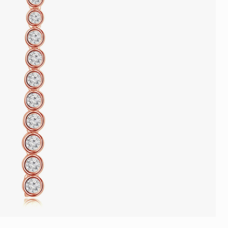
品
人氣推介
ne
每月優惠
網球手鏈
《花語》——初櫻鑽飾系列
珍珠系列