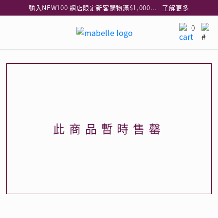
輸入NEW100 網店限定新客購物滿$1,000減$100
了解更多
輸入EAR20 網店買正價耳環2件8折
了解更多
0
指定純銀動物耳環2件享7折
了解更多
網店限定 買鑽石吊墜享HK$300加購925純銀項鍊
了解更多
網店購物即享免費送貨服務
了解更多
全港任何MaBelle門市自取貨
了解更多
網店限定 滿$3,000送精緻禮盒包裝及驚喜禮品
了解更多
此商品暫時售罄