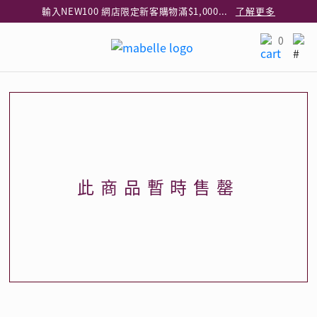
輸入NEW100 網店限定新客購物滿$1,000減$100
了解更多
輸入EAR20 網店買正價耳環2件8折
了解更多
0
指定純銀動物耳環2件享7折
了解更多
網店限定 買鑽石吊墜享HK$300加購925純銀項鍊
了解更多
網店購物即享免費送貨服務
了解更多
全港任何MaBelle門市自取貨
了解更多
網店限定 滿$3,000送精緻禮盒包裝及驚喜禮品
了解更多
此商品暫時售罄