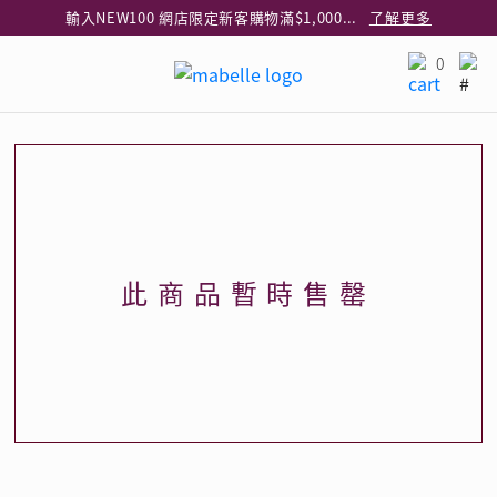
輸入NEW100 網店限定新客購物滿$1,000減$100
了解更多
輸入EAR20 網店買正價耳環2件8折
了解更多
0
指定純銀動物耳環2件享7折
了解更多
網店限定 買鑽石吊墜享HK$300加購925純銀項鍊
了解更多
網店購物即享免費送貨服務
了解更多
全港任何MaBelle門市自取貨
了解更多
網店限定 滿$3,000送精緻禮盒包裝及驚喜禮品
了解更多
此商品暫時售罄