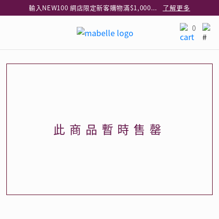
輸入NEW100 網店限定新客購物滿$1,000減$100
了解更多
輸入EAR20 網店買正價耳環2件8折
了解更多
0
指定純銀動物耳環2件享7折
了解更多
網店限定 買鑽石吊墜享HK$300加購925純銀項鍊
了解更多
網店購物即享免費送貨服務
了解更多
全港任何MaBelle門市自取貨
了解更多
網店限定 滿$3,000送精緻禮盒包裝及驚喜禮品
了解更多
此商品暫時售罄