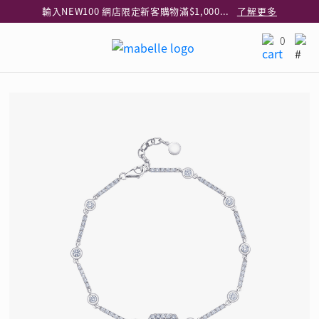
輸入NEW100 網店限定新客購物滿$1,000減$100
了解更多
輸入EAR20 網店買正價耳環2件8折
了解更多
0
指定純銀動物耳環2件享7折
了解更多
網店限定 買鑽石吊墜享HK$300加購925純銀項鍊
了解更多
網店購物即享免費送貨服務
了解更多
全港任何MaBelle門市自取貨
了解更多
網店限定 滿$3,000送精緻禮盒包裝及驚喜禮品
了解更多