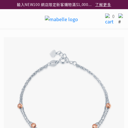
輸入NEW100 網店限定新客購物滿$1,000減$100
了解更多
輸入EAR20 網店買正價耳環2件8折
了解更多
0
指定純銀動物耳環2件享7折
了解更多
網店限定 買鑽石吊墜享HK$300加購925純銀項鍊
了解更多
網店購物即享免費送貨服務
了解更多
全港任何MaBelle門市自取貨
了解更多
網店限定 滿$3,000送精緻禮盒包裝及驚喜禮品
了解更多