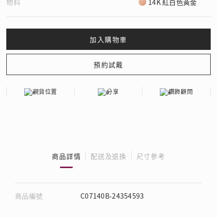
物料
14K 紅白色黃金
現貨位置
分享
鑽飾顧問
商品詳情
配送及退換
尺寸參考
商品編號
C07140B-24354593