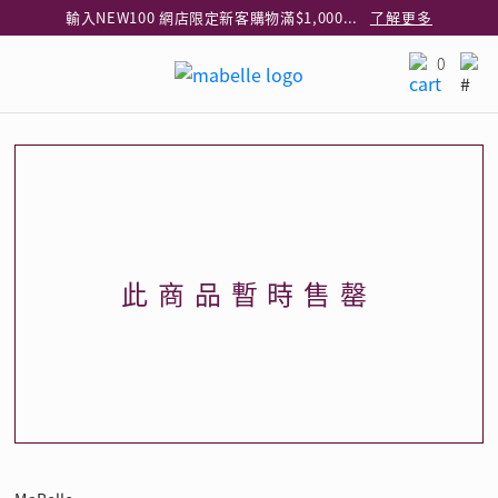
輸入NEW100 網店限定新客購物滿$1,000減$100
了解更多
輸入EAR20 網店買正價耳環2件8折
了解更多
0
指定純銀動物耳環2件享7折
了解更多
網店限定 買鑽石吊墜享HK$300加購925純銀項鍊
了解更多
網店購物即享免費送貨服務
了解更多
全港任何MaBelle門市自取貨
了解更多
網店限定 滿$3,000送精緻禮盒包裝及驚喜禮品
了解更多
此商品暫時售罄