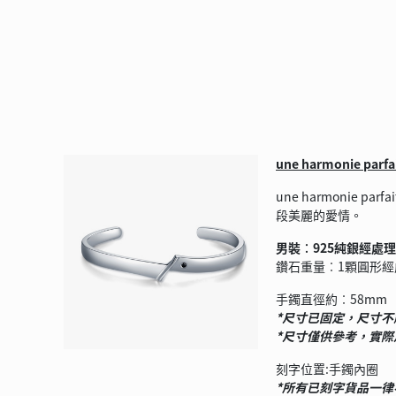
une harmonie parfa
une harmoni
段美麗的愛情。
男裝︰925純銀經處
鑽石重量︰1顆圓形經
手鐲直徑約︰58mm
*
尺寸已固定，尺寸不
*
尺寸僅供參考，實際
刻字位置:手鐲內圈
*
所有已刻字貨品一律