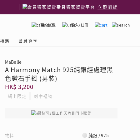
會員獨家獎賞平台
立即瀏覽
預約試戴
登入/註冊
0
嫁禮遇
會員尊享
MaBelle
A Harmony Match 925純銀經處理黑
國鑽石品牌
了解鑽石4C
色鑽石手鐲 (男裝)
HK$ 3,200
網上限定
刻字禮物
最快可3個工作天內到門市取貨
物料
純銀 / 925