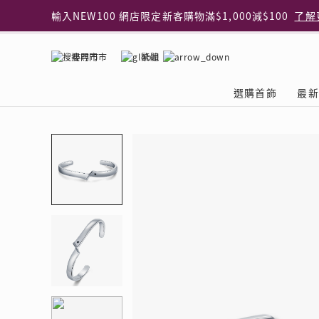
輸入NEW100 網店限定新客購物滿$1,000減$100
了解
輸入EAR20 網店買正價耳環2件8折
了解更多
指定純銀動物耳環2件享7折
了解更多
搜尋門市
繁體
網店限定 買鑽石吊墜享HK$300加購925純銀項鍊
了解
網店購物即享免費送貨服務
了解更多
選購首飾
最新
全港任何MaBelle門市自取貨
了解更多
網店限定 滿$3,000送精緻禮盒包裝及驚喜禮品
了解更
首飾類別
關於天然鑽
The Leo Diamond
專業穿耳體驗
最新推廣
關於收金增值服務
主題系列
ASHOKA
®
®
戒指
天然鑽體驗館
品牌介紹
專業服務
ELEMENTS 圓方新
探索收金增值的好處
聚光周年系
品牌介紹
耳環
預約導賞
閃爍體驗
穿耳後護理
收金增值服務 | 預約體
收購金飾流程
專屬蜜語DI
鑽飾一覽
項鏈 & 吊墜
查詢預約資料
鑽飾一覽
預約穿耳
天然鑽體驗 | 立即登記
顧客心聲
花語
換鑽升卡
手鏈 & 手鐲
換鑽升卡
為何選擇我們
一掃即賞 | f-Dollar
常見問題
女皇之選
Lookbook
腳鏈
常見問題
Share友賞 | 會員推
收金店舖一覽
Facets of 
品牌系列
品牌系列
其它
收費詳情
閃爍鑽飾展 | 穿耳體
立即預約
閃亮時代
D Series
Royal
所有類別
近期活動
婚嫁禮遇 | 預約體驗
網店限定貨
Lucky You
Eternity