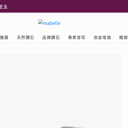
更多
更多
推廣
天然鑽石
品牌鑽石
專業穿耳
收金增值
婚
多
Diamond
鑽石學院
美耳體驗
送禮靈感
D.FL The Perfect
Natural Diamond
店隆重開幕
列
認識鑽石4C
美耳服務
可愛動物耳環
ELEMENTS圓方新店隆重開幕
立即預約
探索天然鑽石
The Leo Diamond
閃爍鑽飾展 | 穿耳活動
| 美
®
品牌故事
驗
Y鑽飾
挑選鑽石
預約美耳
字母鑽飾
品牌系列
鑽石證書
評估分析
十字形款式
獎勵
鑽石鑲嵌
美耳時尚
心形款式
薦計劃
Love
首飾保養
情侶款式
驗優惠
男士鑽飾
品
LEO送禮靈感