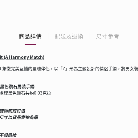
商品詳情
配送及退換
尺寸參考
it (A Harmony Match)
e parfait 象徵完美互補的靈魂伴侶，以「Z」形為主題設計的情侶手鐲
理黑色鑽石男裝手鐲
處理黑色鑽石共約0.03克拉
能調較或訂造
尺寸以貨品實物為準
不設退換