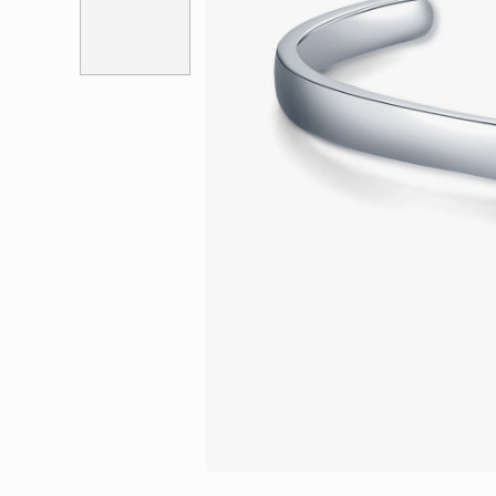
會員特選貨
更多推廣
BabyLEO
Beloved
求婚靈感
Turn to Shi
My First LEO
Breeze
幸福指環