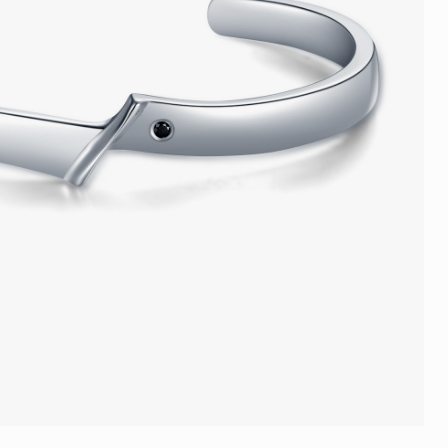
品
人氣推介
ne
每月優惠
網球手鏈
《花語》——初櫻鑽飾系列
珍珠系列