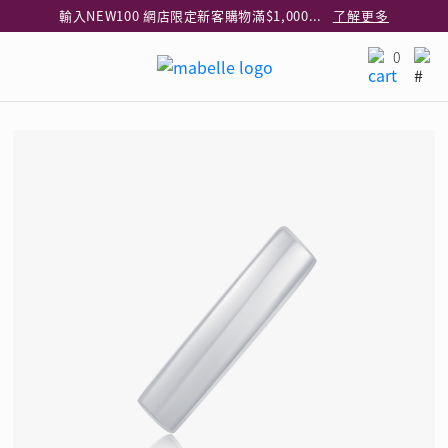
輸入NEW100 網店限定新客購物滿$1,000減$100
了解更多
輸入EAR20 網店買正價耳環2件8折
了解更多
0
指定純銀動物耳環2件享7折
了解更多
網店限定 買鑽石吊墜享HK$300加購925純銀項鍊
了解更多
網店購物即享免費送貨服務
了解更多
全港任何MaBelle門市自取貨
了解更多
網店限定 滿$3,000送精緻禮盒包裝及驚喜禮品
了解更多