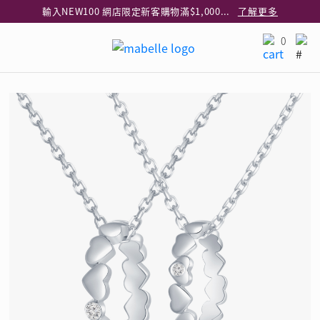
輸入NEW100 網店限定新客購物滿$1,000減$100
了解更多
輸入EAR20 網店買正價耳環2件8折
了解更多
0
指定純銀動物耳環2件享7折
了解更多
網店限定 買鑽石吊墜享HK$300加購925純銀項鍊
了解更多
網店購物即享免費送貨服務
了解更多
全港任何MaBelle門市自取貨
了解更多
網店限定 滿$3,000送精緻禮盒包裝及驚喜禮品
了解更多