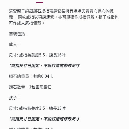
這套親子純銀鑽石戒指項鍊套裝擁有媽媽與寶寶心連心的意
義； 兩枚戒指以項鍊連繫，亦可單獨作戒指佩戴。孩子戒指也
可作成人尾指佩戴。
套裝包括︰
成人︰
尺寸: 戒指為美度5.5，鍊長16吋
*戒指尺寸已固定，不設訂造或修改尺寸
鑽石總重量︰共約0.04卡
鑽石數量︰1粒圓形鑽石
孩子︰
尺寸: 戒指為美度3.5，鍊長13吋
*戒指尺寸已固定，不設訂造或修改尺寸