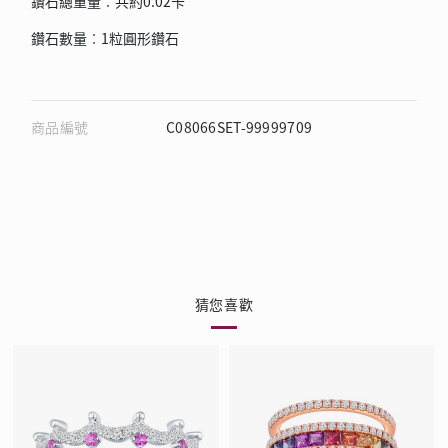
鑽石總重量︰共約0.02卡
鑽石數量︰1粒圓形鑽石
商品編號
C08066SET-99999709
猜您喜歡