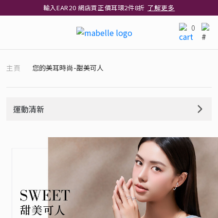
輸入EAR20 網店買正價耳環2件8折
了解更多
指定純銀動物耳環2件享7折
了解更多
0
網店限定 買鑽石吊墜享HK$300加購925純銀項鍊
了解更多
網店購物即享免費送貨服務
了解更多
主頁
您的美耳時尚-甜美可人
全港任何MaBelle門市自取貨
了解更多
網店限定 滿$3,000送精緻禮盒包裝及驚喜禮品
了解更多
運動清新